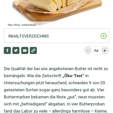
New Africa - Adobe Stock
INHALTSVERZEICHNIS
-
+
Die Buttersorten unterscheiden sich in ihrem
Aa
Geschmack:
Keine Schuld an hohem Cholesterin
Die Qualität der bei uns angebotenen Butter ist nicht zu
bemängeln. Wie die Zeitschrift
„Öko-Test“
in
Cholesterin ist lebensnotwendig
Untersuchungen jetzt herausfand, schneiden 9 von 20
Neuartige Margarine senkt Cholesterinspiegel
getesteten Sorten sogar ganz besonders gut ab. Vier
Buttermarken bekamen die Note „gut“, neun mussten
Butter macht nicht direkt dick
sich mit „befriedigend“ abgeben. In vier Butterproben
So ist das Butterbrot gesund
fand das Labor zu viele – allerdings harmlose – Keime.