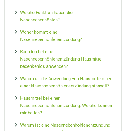
MEDIZIN
Nieren Regeneration
Zypresse
Osteopathie
Speiseplan bei Gicht
Vorsorge
Maca
Welche Funktion haben die
Akupressur
Hausmittel bei Prellungen
Wundheilung
Matrix-Therapie
Cholesterin senken
Arterienverk
Kudzu-Bohn
Nasennebenhöhlen?
Zungendiagn
Hausmittel bei Mundgeruch
Teebaumöl gegen Pickel
Dorn-Methode
Diabetes Ernährungsplan
Medikament
Rescue-Trop
Woher kommt eine
Yin und Yan
Mundtrockenheit
Nachtkerze
Magnetfeldtherapie
Nahrungsmittelunverträglichkeiten
Reiseapothe
Flor Essence
Nasennebenhöhlenentzündung?
Meridian-Str
Kann ich bei einer
Nasennebenhöhlenentzündung Hausmittel
bedenkenlos anwenden?
Warum ist die Anwendung von Hausmitteln bei
einer Nasennebenhöhlenentzündung sinnvoll?
Hausmittel bei einer
Nasennebenhöhlenentzündung: Welche können
mir helfen?
Warum ist eine Nasennebenhöhlenentzündung