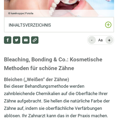
© karelnoppe | Fotolia
INHALTSVERZEICHNIS
-
+
Bleaching, Bonding & Co.: Kosmetische Methoden für
Aa
schöne Zähne
Veneer und Laminaten: Zahnabdeckungen für eine
Bleaching, Bonding & Co.: Kosmetische
strahlendes Lächeln
Methoden für schöne Zähne
Die Vor- und Nachteile der Zahnkosmetik
Bleichen („Weißen“ der Zähne)
Bei dieser Behandlungsmethode werden
zahnbleichende Chemikalien auf die Oberfläche Ihrer
Zähne aufgebracht. Sie hellen die natürliche Farbe der
Zähne auf, indem sie oberflächliche Verfärbungen
ablösen. Ihr Zahnarzt kann das in der Praxis machen.