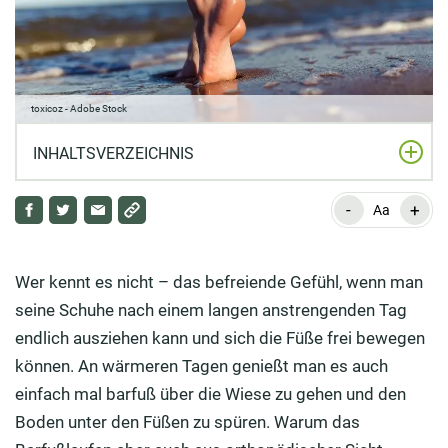
toxicoz - Adobe Stock
INHALTSVERZEICHNIS
-
+
Barfußlaufen stärkt Muskulatur und
Aa
Gleichgewichtssinn
Barfußlaufen – was gibt es zu beachten?
Wer kennt es nicht – das befreiende Gefühl, wenn man
seine Schuhe nach einem langen anstrengenden Tag
Barfuß-Schuhe sorgen für mehr Schutz
endlich ausziehen kann und sich die Füße frei bewegen
können. An wärmeren Tagen genießt man es auch
einfach mal barfuß über die Wiese zu gehen und den
Boden unter den Füßen zu spüren. Warum das