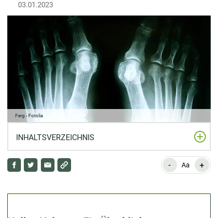
03.01.2023
Ferg - Fotolia
INHALTSVERZEICHNIS
-
+
Hallux Valgus – Ein Überblick
Aa
Definition: Was ist ein Hallux valgus?
Entstehung & Ursachen für Hallux valgus