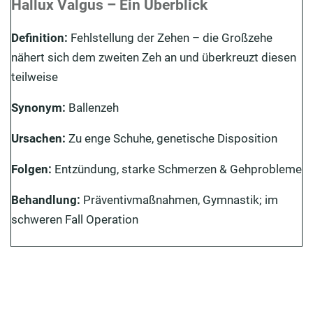
Hallux Valgus – Ein Überblick
Symptome Hallux valgus: Welche Schmerzen treten
auf?
Definition:
Fehlstellung der Zehen – die Großzehe
nähert sich dem zweiten Zeh an und überkreuzt diesen
Diagnose des Hallux valgus
teilweise
Hallux valgus Vorbeugung: Gymnastik &
Präventionstherapie
Synonym:
Ballenzeh
Hallux valgus Behandlung
Ursachen:
Zu enge Schuhe, genetische Disposition
Folgen:
Entzündung, starke Schmerzen & Gehprobleme
Behandlung:
Präventivmaßnahmen, Gymnastik; im
schweren Fall Operation