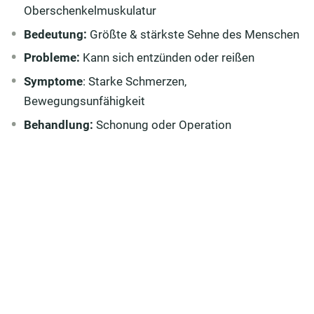
Oberschenkelmuskulatur
Leiden der Achillessehne – Verletzungen der Tendo
calcaneus
Bedeutung:
Größte & stärkste Sehne des Menschen
Probleme:
Kann sich entzünden oder reißen
Ursachen für einen Riss der Achillessehne
Symptome
: Starke Schmerzen,
Riss der Achillessehne: Symptome
Bewegungsunfähigkeit
einer Achillessehnen-Ruptur
Behandlung:
Schonung oder Operation
Achillessehnen-Riss: Diagnose einer Achillessehnen-
Ruptur
Behandlung einer Achillessehnen-Ruptur
Achillessehne schonen: Wie verhindert man einen
Achillessehnen-Riss?