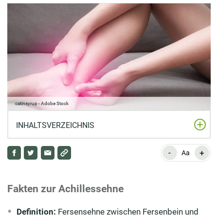
catinsyrup - Adobe Stock
INHALTSVERZEICHNIS
-
+
Fakten zur Achillessehne
Aa
Achillessehne Definition – Was ist die Achillessehne?
Fakten zur Achillessehne
Funktion der Achillessehne – Wo sitzt die Tendo
calcaneus?
Definition:
Fersensehne zwischen Fersenbein und