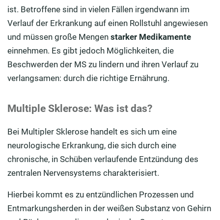
Krankheitsverlauf: MS verläuft unterschiedlich
ist. Betroffene sind in vielen Fällen irgendwann im
Verlauf der Erkrankung auf einen Rollstuhl angewiesen
Behandlung: Medikamente bei MS
und müssen große Mengen
starker Medikamente
Experimentelle Behandlungsmöglichkeiten von
einnehmen. Es gibt jedoch Möglichkeiten, die
Multipler Sklerose
Beschwerden der MS zu lindern und ihren Verlauf zu
verlangsamen: durch die richtige Ernährung.
Krafttraining kann echte Erleichterung für MS-
Patienten sein
Multiple Sklerose: Was ist das?
Der Zusammenhang von MS mit der Ernährung
Bei Multipler Sklerose handelt es sich um eine
Ernährungsempfehlungen für MS-Kranke
neurologische Erkrankung, die sich durch eine
Hanf blockiert schlafende Erreger
chronische, in Schüben verlaufende Entzündung des
zentralen Nervensystems charakterisiert.
Hierbei kommt es zu entzündlichen Prozessen und
Entmarkungsherden in der weißen Substanz von Gehirn