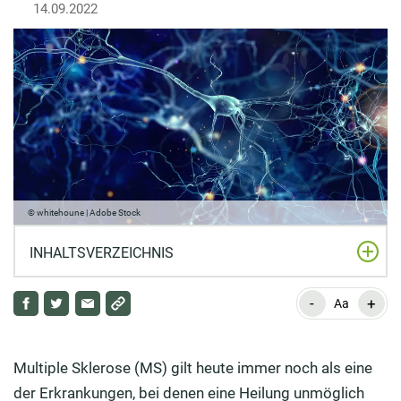
14.09.2022
© whitehoune | Adobe Stock
INHALTSVERZEICHNIS
-
+
Multiple Sklerose: Was ist das?
Aa
Verbreitung, Ursachen und Auslöser von MS
Multiple Sklerose (MS) gilt heute immer noch als eine
Symptome: Woran erkennt man MS?
der Erkrankungen, bei denen eine Heilung unmöglich