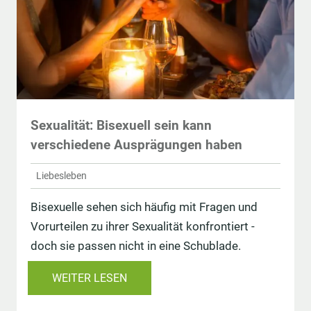
Sexualität: Bisexuell sein kann
verschiedene Ausprägungen haben
Liebesleben
Bisexuelle sehen sich häufig mit Fragen und
Vorurteilen zu ihrer Sexualität konfrontiert -
doch sie passen nicht in eine Schublade.
WEITER LESEN