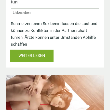
tun
Liebesleben
Schmerzen beim Sex beeinflussen die Lust und
können zu Konflikten in der Partnerschaft
führen. Ärzte können unter Umständen Abhilfe
schaffen
WEITER LESEN