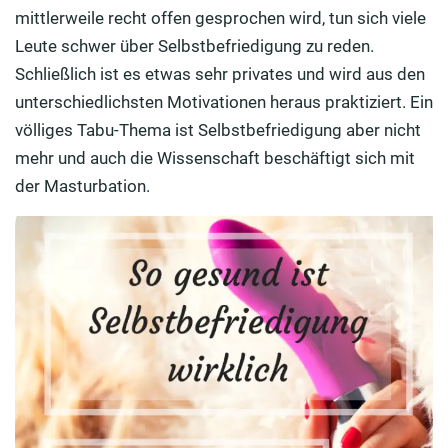
Entspannung und Stressabbau
mittlerweile recht offen gesprochen wird, tun sich viele
Leute schwer über Selbstbefriedigung zu reden.
Vorsicht vor Hilfsmitteln bei der Selbstbefriedigung
Schließlich ist es etwas sehr privates und wird aus den
Masturbation: Wie oft ist gesund?
unterschiedlichsten Motivationen heraus praktiziert. Ein
völliges Tabu-Thema ist Selbstbefriedigung aber nicht
Selbstbefriedigung: Masturbation ist nicht in allen
mehr und auch die Wissenschaft beschäftigt sich mit
Fällen gesund
der Masturbation.