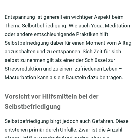
Entspannung ist generell ein wichtiger Aspekt beim
Thema Selbstbefriedigung. Wie auch Yoga, Meditation
oder andere entschleunigende Praktiken hilft
Selbstbefriedigung dabei für einen Moment vom Alltag
abzuschalten und zu entspannen. Sich Zeit für sich
selbst zu nehmen gilt als einer der Schlüssel zur
Stressreduktion und zu einem zufriedenen Leben –
Masturbation kann als ein Baustein dazu beitragen.
Vorsicht vor Hilfsmitteln bei der
Selbstbefriedigung
Selbstbefriedigung birgt jedoch auch Gefahren. Diese
entstehen primär durch Unfälle. Zwar ist die Anzahl