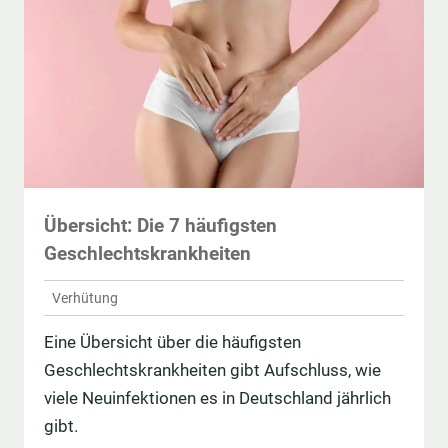
Übersicht: Die 7 häufigsten
Geschlechtskrankheiten
Verhütung
Eine Übersicht über die häufigsten
Geschlechtskrankheiten gibt Aufschluss, wie
viele Neuinfektionen es in Deutschland jährlich
gibt.