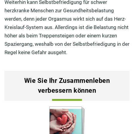
Weiterhin kann Selbstbefriedigung für schwer
herzkranke Menschen zur Gesundheitsbelastung
werden, denn jeder Orgasmus wirkt sich auf das Herz-
Kreislauf-System aus. Allerdings ist die Belastung nicht
höher als beim Treppensteigen oder einem kurzen
Spaziergang, weshalb von der Selbstbefriedigung in der
Regel keine Gefahr ausgeht.