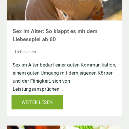
Sex im Alter: So klappt es mit dem
Liebesspiel ab 60
Liebesleben
Sex im Alter bedarf einer guten Kommunikation,
einem guten Umgang mit dem eigenen Körper
und der Fähigkeit, sich von
Leistungsansprüchen …
WEITER LESEN