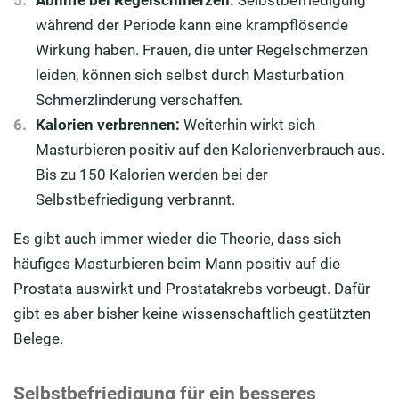
während der Periode kann eine krampflösende
Wirkung haben. Frauen, die unter Regelschmerzen
leiden, können sich selbst durch Masturbation
Schmerzlinderung verschaffen.
Kalorien verbrennen:
Weiterhin wirkt sich
Masturbieren positiv auf den Kalorienverbrauch aus.
Bis zu 150 Kalorien werden bei der
Selbstbefriedigung verbrannt.
Es gibt auch immer wieder die Theorie, dass sich
häufiges Masturbieren beim Mann positiv auf die
Prostata auswirkt und Prostatakrebs vorbeugt. Dafür
gibt es aber bisher keine wissenschaftlich gestützten
Belege.
Selbstbefriedigung für ein besseres