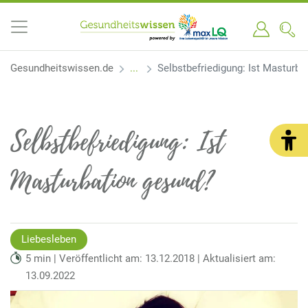
Gesundheitswissen.de
Selbstbefriedigung: Ist Masturba
Selbstbefriedigung: Ist
Masturbation gesund?
Liebesleben
5 min | Veröffentlicht am: 13.12.2018 | Aktualisiert am:
13.09.2022