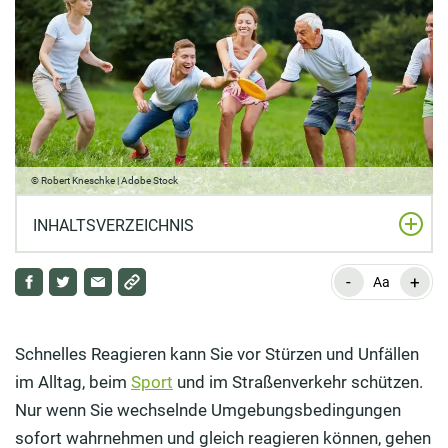
© Robert Kneschke | Adobe Stock
INHALTSVERZEICHNIS
-
+
Mit diesen Gegenständen können Sie Wurf- und
Aa
Fangübungen praktizieren
Reaktionstraining: Übungen mit Spaßfaktor
Schnelles Reagieren kann Sie vor Stürzen und Unfällen
im Alltag, beim
Sport
und im Straßenverkehr schützen.
Wie oft und wann sollten Sie Reaktionstraining
Nur wenn Sie wechselnde Umgebungsbedingungen
betreiben?
sofort wahrnehmen und gleich reagieren können, gehen