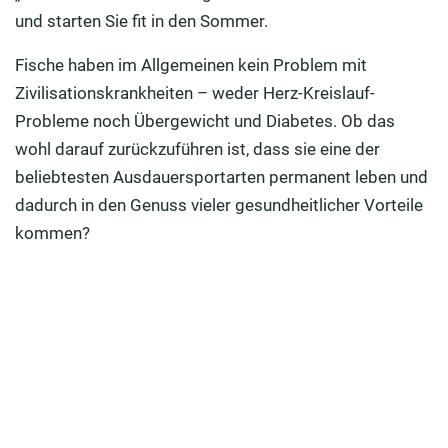
Kraul, Rücken oder Brust – Welcher Schwimmstil ist
und starten Sie fit in den Sommer.
der richtige?
Fische haben im Allgemeinen kein Problem mit
Brustschwimmen: So Machen Sie’s richtig
Zivilisationskrankheiten – weder Herz-Kreislauf-
Kraul: Die effektivste Schwimmtechnik
Probleme noch Übergewicht und Diabetes. Ob das
wohl darauf zurückzuführen ist, dass sie eine der
Bringen Sie mit mehreren Techniken Abwechslung in
beliebtesten Ausdauersportarten permanent leben und
Ihr Training
dadurch in den Genuss vieler gesundheitlicher Vorteile
Vielseitiges Schwimmen
kommen?
Ihr Trainingsplan für’s Schwimmen