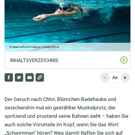
© BalanceFormCreative | Adobe Stock
INHALTSVERZEICHNIS
-
+
Welche Vorteile bietet Schwimmen?
Aa
Warum Schwimmen der heimliche Gewinner ist, wenn
es um gesunde Bewegung geht
Der Geruch nach Chlor, Blümchen-Badehaube und
zwischendrin mal ein gestählter Muskelprotz, der
Schützt Schwimmen das Herz?
spritzend und prustend seine Bahnen zieht – haben Sie
Schwimmen nutzt die Vorteile des Wassers
auch solche Vorurteile im Kopf, wenn Sie das Wort
„Schwimmen“ hören? Weg damit! Raffen Sie sich auf