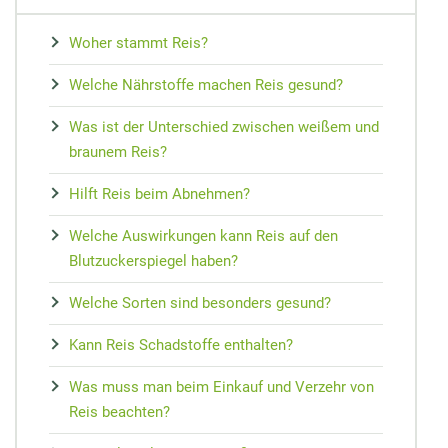
MEDIZIN
Nieren Regeneration
Zypresse
Osteopathie
Speiseplan bei Gicht
Vorsorge
Maca
Woher stammt Reis?
Akupressur
Hausmittel bei Prellungen
Wundheilung
Matrix-Therapie
Cholesterin senken
Arterienverk
Kudzu-Bohn
Welche Nährstoffe machen Reis gesund?
Zungendiagn
Hausmittel bei Mundgeruch
Teebaumöl gegen Pickel
Dorn-Methode
Diabetes Ernährungsplan
Medikament
Rescue-Trop
Yin und Yan
Was ist der Unterschied zwischen weißem und
Mundtrockenheit
Nachtkerze
Magnetfeldtherapie
Nahrungsmittelunverträglichkeiten
Reiseapothe
Flor Essence
braunem Reis?
Meridian-Str
Hilft Reis beim Abnehmen?
Welche Auswirkungen kann Reis auf den
Blutzuckerspiegel haben?
Welche Sorten sind besonders gesund?
Kann Reis Schadstoffe enthalten?
Was muss man beim Einkauf und Verzehr von
Reis beachten?