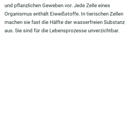
Wie viel Eiweiß braucht man pro Tag?
und pflanzlichen Geweben vor. Jede Zelle eines
Welche Eiweißmenge ist für Senioren geeignet?
Organismus enthält Eiweißstoffe. In tierischen Zellen
machen sie fast die Hälfte der wasserfreien Substanz
Wie erkennt man einen Mangel an Eiweiß?
aus. Sie sind für die Lebensprozesse unverzichtbar.
Welche Lebensmittel sind eiweißhaltig?
Sind Proteinshakes und Eiweiß-Fitness-Drinks
gesund?
Welche Arten von Proteinen und Eiweißen gibt es?
So halten Sie Knochen und Immunsystem dauerhaft
stark
Können Eiweiße Allergien auslösen?
Wie viel Eiweiß brauchen Sportler?