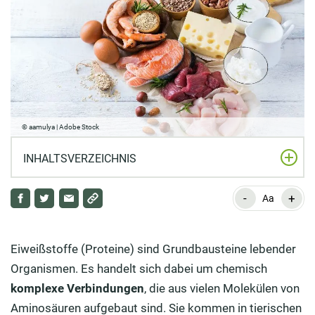
© aamulya | Adobe Stock
INHALTSVERZEICHNIS
-
+
Aminosäuren bilden Eiweiße
Aa
Welche Aufgaben haben Eiweiße?
Eiweißstoffe (Proteine) sind Grundbausteine lebender
Welche Strukturen haben Eiweiße?
Organismen. Es handelt sich dabei um chemisch
Was sind gute Eiweißquellen?
komplexe Verbindungen
, die aus vielen Molekülen von
Aminosäuren aufgebaut sind. Sie kommen in tierischen