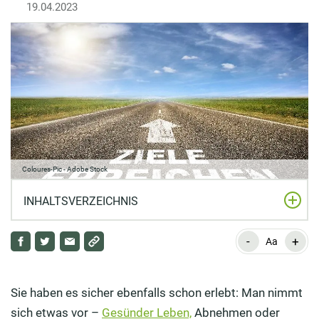
19.04.2023
Coloures-Pic - Adobe Stock
INHALTSVERZEICHNIS
-
+
Was ist WOOP?
Aa
Was ist das Grundprinzip von WOOP?
Sie haben es sicher ebenfalls schon erlebt: Man nimmt
Wofür eignet sich WOOP?
sich etwas vor –
Gesünder Leben,
Abnehmen oder