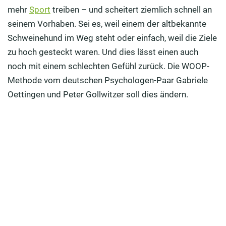
Funktioniert WOOP bei allen Menschen?
mehr
Sport
treiben – und scheitert ziemlich schnell an
seinem Vorhaben. Sei es, weil einem der altbekannte
Wie funktioniert die WOOP-Methode?
Schweinehund im Weg steht oder einfach, weil die Ziele
Schritt-für-Schritt-Anleitung: Wie entwickle ich meine
zu hoch gesteckt waren. Und dies lässt einen auch
individuelle WOOP-Strategie?
noch mit einem schlechten Gefühl zurück. Die WOOP-
Methode vom deutschen Psychologen-Paar Gabriele
Beispiele: In welchen Bereichen lohnt sich WOOP
Oettingen und Peter Gollwitzer soll dies ändern.
besonders?
Fazit: Mit der WOOP-Methode sportliche oder
berufliche Ziele erreichen