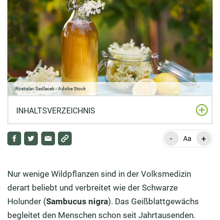
Rostislav Sedlacek - Adobe Stock
INHALTSVERZEICHNIS
-
+
Holunder als Medizin
Aa
Rezepte mit Holunder
Nur wenige Wildpflanzen sind in der Volksmedizin
derart beliebt und verbreitet wie der Schwarze
Holunder (
Sambucus nigra
). Das Geißblattgewächs
begleitet den Menschen schon seit Jahrtausenden.