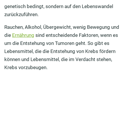
genetisch bedingt, sondern auf den Lebenswandel
Lebensmittel und Krebs: Was ist dran an Anti-Krebs-
zurückzuführen.
Diäten?
Rauchen, Alkohol, Übergewicht, wenig Bewegung und
Welche Lebensmittel sollten Sie bei einer
die
Ernährung
sind entscheidende Faktoren, wenn es
bestehenden Krebserkrankung meiden?
um die Entstehung von Tumoren geht. So gibt es
Fazit: Es gibt Lebensmittel, die das Krebsrisiko
Lebensmittel, die die Entstehung von Krebs fördern
senken können
können und Lebensmittel, die im Verdacht stehen,
Krebs vorzubeugen.