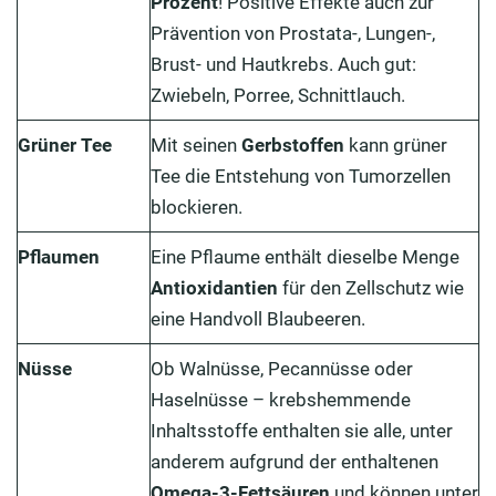
Prozent
! Positive Effekte auch zur
Prävention von Prostata-, Lungen-,
Brust- und Hautkrebs. Auch gut:
Zwiebeln, Porree, Schnittlauch.
Grüner Tee
Mit seinen
Gerbstoffen
kann grüner
Tee die Entstehung von Tumorzellen
blockieren.
Pflaumen
Eine Pflaume enthält dieselbe Menge
Antioxidantien
für den Zellschutz wie
eine Handvoll Blaubeeren.
Nüsse
Ob Walnüsse, Pecannüsse oder
Haselnüsse – krebshemmende
Inhaltsstoffe enthalten sie alle, unter
anderem aufgrund der enthaltenen
Omega-3-Fettsäuren
und können unter