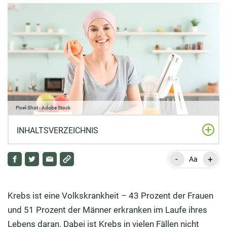
Pixel-Shot - Adobe Stock
INHALTSVERZEICHNIS
-
+
Welche Lebensmittel sind gut gegen Krebs?
Aa
Welche Lebensmittel können die Entstehung von
Krebs fördern?
Krebs ist eine Volkskrankheit – 43 Prozent der Frauen
und 51 Prozent der Männer erkranken im Laufe ihres
Tipps und Rezepte: Wie können Sie jeden Tag gesunde
Lebens daran. Dabei ist Krebs in vielen Fällen nicht
Lebensmittel gegen Krebs zu sich nehmen?