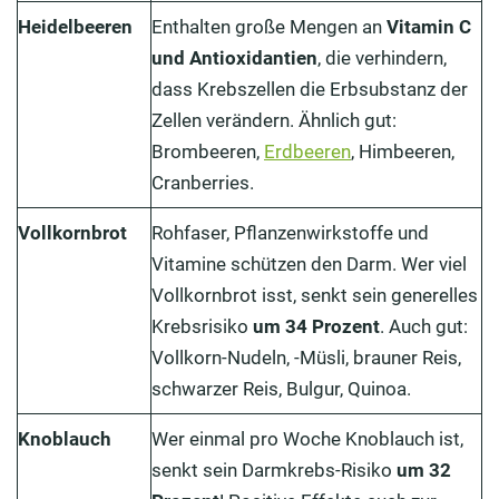
Heidelbeeren
Enthalten große Mengen an
Vitamin C
und Antioxidantien
, die verhindern,
dass Krebszellen die Erbsubstanz der
Zellen verändern. Ähnlich gut:
Brombeeren,
Erdbeeren
, Himbeeren,
Cranberries.
Vollkornbrot
Rohfaser, Pflanzenwirkstoffe und
Vitamine schützen den Darm. Wer viel
Vollkornbrot isst, senkt sein generelles
Krebsrisiko
um 34 Prozent
. Auch gut:
Vollkorn-Nudeln, -Müsli, brauner Reis,
schwarzer Reis, Bulgur, Quinoa.
Knoblauch
Wer einmal pro Woche Knoblauch ist,
senkt sein Darmkrebs-Risiko
um 32