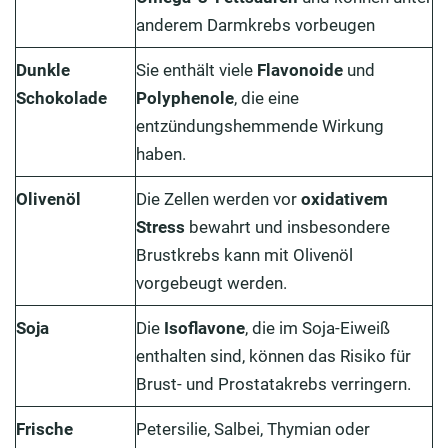
anderem Darmkrebs vorbeugen
Dunkle
Sie enthält viele
Flavonoide
und
Schokolade
Polyphenole
, die eine
entzündungshemmende Wirkung
haben.
Olivenöl
Die Zellen werden vor
oxidativem
Stress
bewahrt und insbesondere
Brustkrebs kann mit Olivenöl
vorgebeugt werden.
Soja
Die
Isoflavone
, die im Soja-Eiweiß
enthalten sind, können das Risiko für
Brust- und Prostatakrebs verringern.
Frische
Petersilie, Salbei, Thymian oder