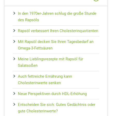
MEDIZIN
Nieren Regeneration
Zypresse
Osteopathie
Speiseplan bei Gicht
Vorsorge
Maca
In den 1970er-Jahren schlug die große Stunde
Akupressur
Hausmittel bei Prellungen
Wundheilung
Matrix-Therapie
Cholesterin senken
Arterienverk
Kudzu-Bohn
des Rapsöls
Zungendiagn
Hausmittel bei Mundgeruch
Teebaumöl gegen Pickel
Dorn-Methode
Diabetes Ernährungsplan
Medikament
Rescue-Trop
Rapsöl verbessert Ihren Cholesterinquotienten
Yin und Yan
Mundtrockenheit
Nachtkerze
Magnetfeldtherapie
Nahrungsmittelunverträglichkeiten
Reiseapothe
Flor Essence
Mit Rapsöl decken Sie Ihren Tagesbedarf an
Meridian-Str
Omega-3-Fettsäuren
Meine Lieblingsrezepte mit Rapsöl für
Salatsoßen
Auch fettreiche Ernährung kann
Cholesterinwerte senken
Neue Perspektiven durch HDL-Erhöhung
Entscheiden Sie sich: Gutes Gedächtnis oder
gute Cholesterinwerte?