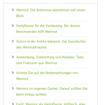
MEDIZIN
Nieren Regeneration
Zypresse
Osteopathie
Speiseplan bei Gicht
Vorsorge
Maca
Wermut: Die Artemisia absinthium auf einen
Akupressur
Hausmittel bei Prellungen
Wundheilung
Matrix-Therapie
Cholesterin senken
Arterienverk
Kudzu-Bohn
Blick
Zungendiagn
Hausmittel bei Mundgeruch
Teebaumöl gegen Pickel
Dorn-Methode
Diabetes Ernährungsplan
Medikament
Rescue-Trop
Heilpflanze für die Verdauung: Bei diesen
Yin und Yan
Mundtrockenheit
Nachtkerze
Magnetfeldtherapie
Nahrungsmittelunverträglichkeiten
Reiseapothe
Flor Essence
Beschwerden hilft Wermut
Meridian-Str
Schon in der Antike bekannt: Die Geschichte
des Wermutkrautes
Anwendung, Zubereitung und Rezepte: Tees
und Tinkturen aus Wermut
Achten Sie auf die Nebenwirkungen von
Wermut
Wermut im eigenen Garten: Darauf sollten Sie
beim Anbau achten
Fazit: Wermut als Heilpflanze: Hilfreich, aber