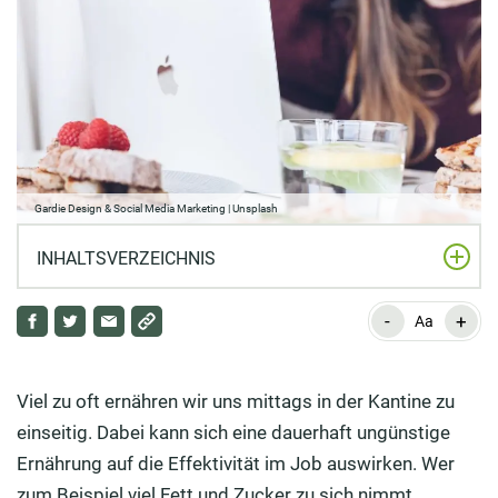
Gardie Design & Social Media Marketing | Unsplash
INHALTSVERZEICHNIS
-
+
Mit Nahrungsergänzungsmitteln nachhelfen, wenn
Aa
keine Zeit für ausgewogenes Essen bleibt
Studierende haben einen erhöhten Energiebedarf
Viel zu oft ernähren wir uns mittags in der Kantine zu
aufgrund einer gesteigerten Denkleistung
einseitig. Dabei kann sich eine dauerhaft ungünstige
Ernährung auf die Effektivität im Job auswirken. Wer
Zu viel Kaffee macht schneller müde: Lieber an der
zum Beispiel viel Fett und Zucker zu sich nimmt,
frischen Luft spazieren gehen