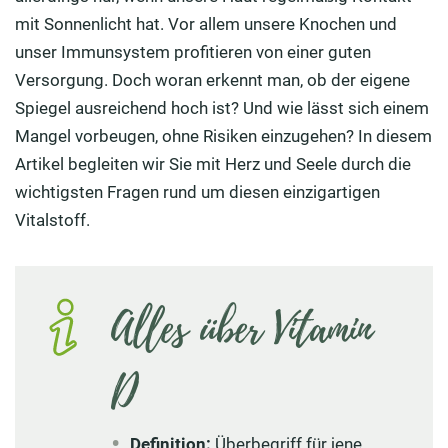
Wie hoch ist der Tagesbedarf an Vitamin D?
mit Sonnenlicht hat. Vor allem unsere Knochen und
unser Immunsystem profitieren von einer guten
Einen Mangel erkennen: Diagnose durch den Arzt
Versorgung. Doch woran erkennt man, ob der eigene
Ab wann hat man einen Vitamin D-Mangel?
Spiegel ausreichend hoch ist? Und wie lässt sich einem
Mangel vorbeugen, ohne Risiken einzugehen? In diesem
Ursachen & Risikogruppen: Gründe für einen Vitamin
Artikel begleiten wir Sie mit Herz und Seele durch die
D-Mangel
wichtigsten Fragen rund um diesen einzigartigen
Symptome: Wie erkennt man einen Vitamin D-Mangel?
Vitalstoff.
Komplikationen: Was sind die Folgen von Vitamin D-
Mangel?
Alles über Vitamin
Prävention & Behandlung: Was kann man gegen
Vitamin D-Mangel tun?
D
Was passiert bei einer Überdosierung von Vitamin D?
Fazit zum Sonnenvitamin D
Definition:
Überbegriff für jene