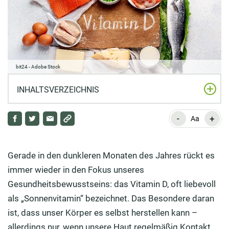
bit24 - Adobe Stock
INHALTSVERZEICHNIS
-
+
Was genau ist Vitamin D?
Aa
Die vielfältigen Aufgaben von Vitamin D im Körper
Gerade in den dunkleren Monaten des Jahres rückt es
Die Vorteile einer ausgewogenen Versorgung mit
immer wieder in den Fokus unseres
Vitamin D
Gesundheitsbewusstseins: das Vitamin D, oft liebevoll
Wie unser Körper Vitamin D aufnimmt und bildet
als „Sonnenvitamin“ bezeichnet. Das Besondere daran
ist, dass unser Körper es selbst herstellen kann –
In welchen Lebensmitteln ist Vitamin D enthalten?
allerdings nur, wenn unsere Haut regelmäßig Kontakt