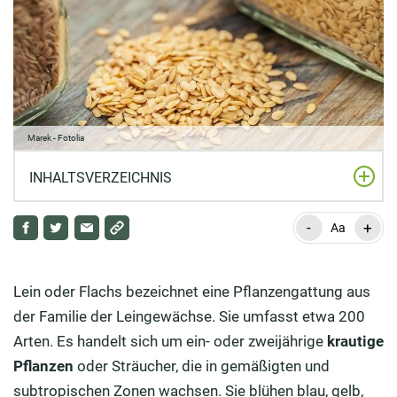
Marek - Fotolia
INHALTSVERZEICHNIS
-
+
Eine der ältesten Kulturpflanzen der Welt
Aa
Leinsamen als Wertvolles Nahrungsmittel und
Heilpflanze
Lein oder Flachs bezeichnet eine Pflanzengattung aus
der Familie der Leingewächse. Sie umfasst etwa 200
Leinsamen: Das neue Wunderlebensmittel?
Arten. Es handelt sich um ein- oder zweijährige
krautige
Wirkung von Leinsamen
Pflanzen
oder Sträucher, die in gemäßigten und
subtropischen Zonen wachsen. Sie blühen blau, gelb,