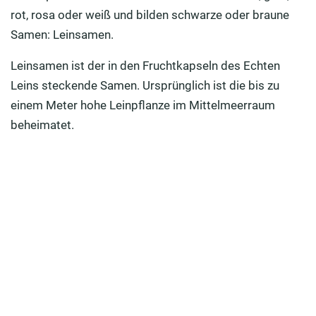
Leinsamen richtig anwenden
rot, rosa oder weiß und bilden schwarze oder braune
Vom Flachs zum Leinöl
Samen: Leinsamen.
Leinöl kann mehr als das Öl aus fetten Fischen
Leinsamen ist der in den Fruchtkapseln des Echten
Leins steckende Samen. Ursprünglich ist die bis zu
Achten Sie bei Leinöl auf die Haltbarkeit
einem Meter hohe Leinpflanze im Mittelmeerraum
Rezepte mit Lein
beheimatet.