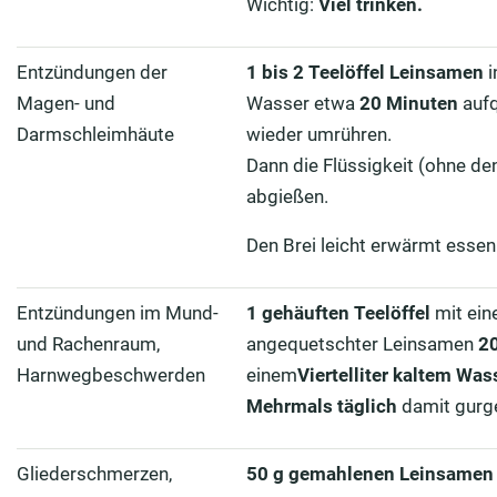
Wichtig:
Viel trinken.
Entzündungen der
1 bis 2 Teelöffel Leinsamen
i
Magen- und
Wasser etwa
20 Minuten
aufq
Darmschleimhäute
wieder umrühren.
Dann die Flüssigkeit (ohne d
abgießen.
Den Brei leicht erwärmt essen
Entzündungen im Mund-
1 gehäuften Teelöffel
mit ei
und Rachenraum,
angequetschter Leinsamen
2
Harnwegbeschwerden
einem
Viertelliter kaltem Was
Mehrmals täglich
damit gurge
Gliederschmerzen,
50 g gemahlenen Leinsamen