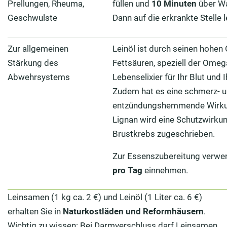
Prellungen, Rheuma,
füllen und
10 Minuten
über Wa
Geschwulste
Dann auf die erkrankte Stelle 
Zur allgemeinen
Leinöl ist durch seinen hohen
Stärkung des
Fettsäuren, speziell der Omeg
Abwehrsystems
Lebenselixier für Ihr Blut und 
Zudem hat es eine schmerz- 
entzündungshemmende Wirkun
Lignan wird eine Schutzwirk
Brustkrebs zugeschrieben.
Zur Essenszubereitung verwe
pro Tag
einnehmen.
Leinsamen (1 kg ca. 2 €) und Leinöl (1 Liter ca. 6 €)
erhalten Sie in
Naturkostläden und Reformhäusern
.
Wichtig zu wissen: Bei Darmverschluss darf Leinsamen