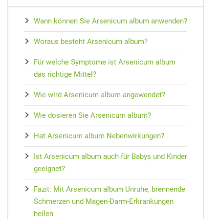
MEDIZIN
Nieren Regeneration
Zypresse
Osteopathie
Speiseplan bei Gicht
Vorsorge
Maca
Wann können Sie Arsenicum album anwenden?
Akupressur
Hausmittel bei Prellungen
Wundheilung
Matrix-Therapie
Cholesterin senken
Arterienverk
Kudzu-Bohn
Woraus besteht Arsenicum album?
Zungendiagn
Hausmittel bei Mundgeruch
Teebaumöl gegen Pickel
Dorn-Methode
Diabetes Ernährungsplan
Medikament
Rescue-Trop
Yin und Yan
Für welche Symptome ist Arsenicum album
Mundtrockenheit
Nachtkerze
Magnetfeldtherapie
Nahrungsmittelunverträglichkeiten
Reiseapothe
Flor Essence
das richtige Mittel?
Meridian-Str
Wie wird Arsenicum album angewendet?
Wie dosieren Sie Arsenicum album?
Hat Arsenicum album Nebenwirkungen?
Ist Arsenicum album auch für Babys und Kinder
geeignet?
Fazit: Mit Arsenicum album Unruhe, brennende
Schmerzen und Magen-Darm-Erkrankungen
heilen