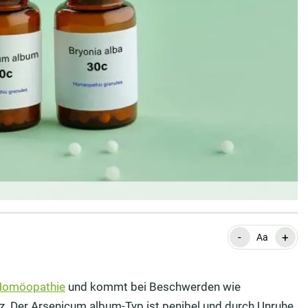
-
+
Aa
Homöopathie
und kommt bei Beschwerden wie
z. Der Arsenicum album-Typ ist penibel und durch Unruhe