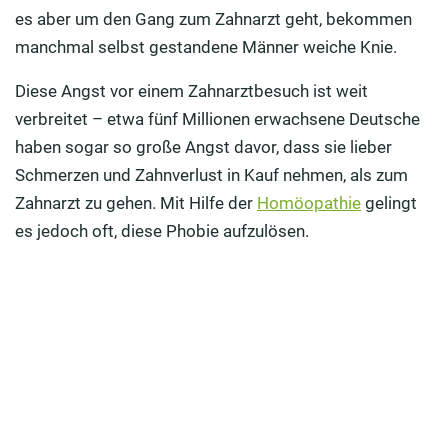
es aber um den Gang zum Zahnarzt geht, bekommen
Welche Möglichkeiten zur Entspannung gibt es?
manchmal selbst gestandene Männer weiche Knie.
Letzte Möglichkeit: Vollnarkose
Diese Angst vor einem Zahnarztbesuch ist weit
verbreitet – etwa fünf Millionen erwachsene Deutsche
Wie kann die Zahnarztangst überwunden werden?
haben sogar so große Angst davor, dass sie lieber
Schmerzen und Zahnverlust in Kauf nehmen, als zum
Zahnarzt zu gehen. Mit Hilfe der
Homöopathie
gelingt
es jedoch oft, diese Phobie aufzulösen.