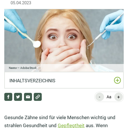
05.04.2023
Nestor – Adobe Stock
INHALTSVERZEICHNIS
-
+
Woher kommt die Angst vorm Zahnarzt?
Aa
Welche Behandlungsmöglichkeiten gibt es für
Angstpatienten?
Gesunde Zähne sind für viele Menschen wichtig und
strahlen Gesundheit und
Gepflegtheit
aus. Wenn
Wie kann Homöopathie bei Zahnarztangst helfen?